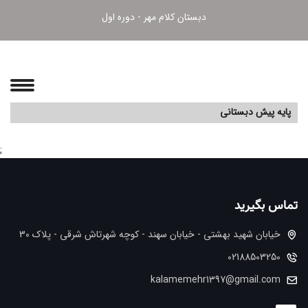
دبستان کلام مهر - دوره اول
پایه پیش دبستانی
;
تماس بگیرید
خیابان شهید بهشتی - خیابان سهند - کوچه شهرتاش شرقی - پلاک 30
02188503250
kalamemehr1397@gmail.com