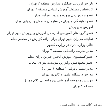
بازرس ارزيابي عملكرد مدارس منطقه 7 تهران
كارشناس مسئول آموزش ابتدايي منطقه 7 تهران
عضو تيم وزارتي پروژه مديريت فرآيند مدار
عضو نمايندگان مديران در سازمان سنجش و ارزيابي وزارت
آموزش و پرورش
عضو گروه هاي آموزشي اداره كل آموزش و پرورش شهر تهران
نماينده مديران شهر تهران براي ارائه گزارش در محضر مقام
عالي وزارت در تالار وزارت كشور
مدير مدرسه راهنمايي منطقه 7 تهران
عضو كمیسيون آموزش انجمن خيرين ياران معلم
عضو مجمع سوپروايزرين موسسه نئوري انتخاب
مدير دبستان دولتي ( منطقه 7 تهران
(
مدرس دانشگاه علمي و كابردي تهران
موسس مجموعه آموزشي دوره ابتدايي كلام مهر (
منطقه
7
تهران
(
معرفی کلام مهر در قالب تصویر