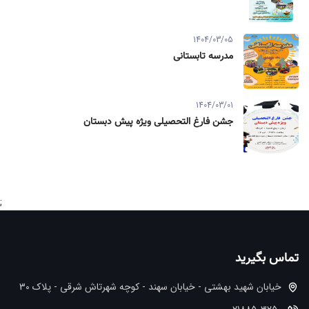
1404/03/05
مدرسه تابستانی
1404/03/01
جشن فارغ التحصیلی ویژه پیش دبستان
;
تماس بگیرید
خیابان شهید بهشتی - خیابان سهند - کوچه شهرتاش شرقی - پلاک 30