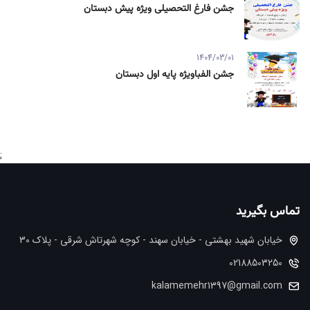
جشن فارغ التحصیلی ویژه پیش دبستان
1404/03/01
جشن الفباویژه پایه اول دبستان
;
تماس بگیرید
خیابان شهید بهشتی - خیابان سهند - کوچه شهرتاش شرقی - پلاک 30
02188503250
kalamemehr1397@gmail.com