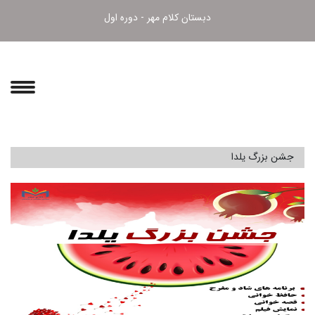
دبستان کلام مهر - دوره اول
جشن بزرگ یلدا