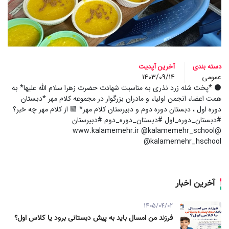
دسته بندی
آخرین آپدیت
عمومی
1403/09/14
⚫ *پخت شله زرد نذری به مناسبت شهادت حضرت زهرا سلام الله علیها* به
همت اعضاء انجمن اولیاء و مادران بزرگوار در مجموعه کلام مهر *دبستان
دوره اول ، دبستان دوره دوم و دبیرستان کلام مهر* 🟩 از کلام مهر چه خبر؟
#دبستان_دوره_اول #دبستان_دوره_دوم #دبیرستان
@www.kalamemehr.ir @kalamemehr_school
@kalamemehr_hschool
آخرین اخبار
1405/04/02
فرزند من امسال باید به پیش دبستانی برود یا کلاس اول؟